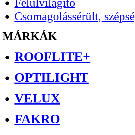
Felülvilágító
Csomagolássérült, széps
MÁRKÁK
ROOFLITE+
OPTILIGHT
VELUX
FAKRO