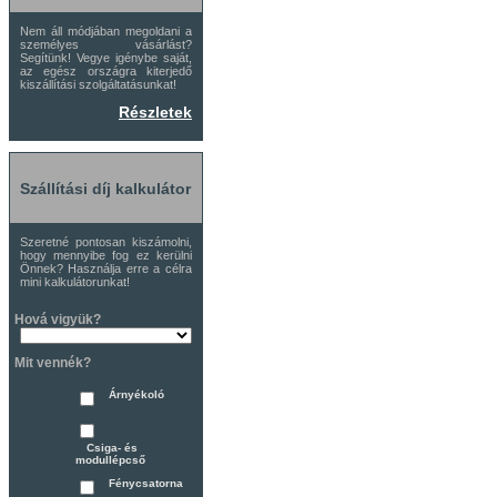
Nem áll módjában megoldani a
személyes vásárlást?
Segítünk! Vegye igénybe saját,
az egész országra kiterjedő
kiszállítási szolgáltatásunkat!
Részletek
Szállítási díj kalkulátor
Szeretné pontosan kiszámolni,
hogy mennyibe fog ez kerülni
Önnek? Használja erre a célra
mini kalkulátorunkat!
Hová vigyük?
Mit vennék?
Árnyékoló
Csiga- és
modullépcső
Fénycsatorna