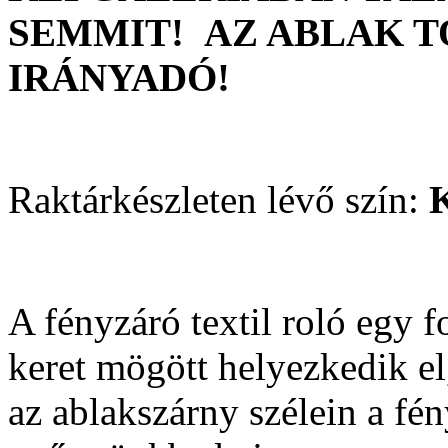
SEMMIT! AZ ABLAK 
IRÁNYADÓ!
Raktárkészleten lévő szín:
A fényzáró textil roló egy 
keret mögött helyezkedik e
az ablakszárny szélein a fény