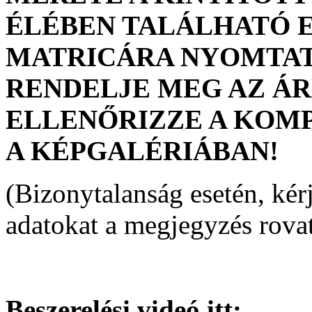
ÉLÉBEN TALÁLHATÓ E
MATRICÁRA NYOMTAT
RENDELJE MEG AZ Á
ELLENŐRIZZE A KOMP
A KÉPGALÉRIÁBAN!
(Bizonytalanság esetén, kérj
adatokat a megjegyzés rova
Beszerelési videó itt: