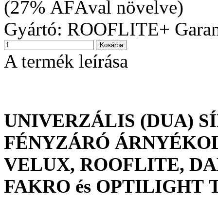
(27% ÁFÁval növelve)
Gyártó:
ROOFLITE+
Garan
A termék leírása
UNIVERZÁLIS (DUA) S
FÉNYZÁRÓ ÁRNYÉKOL
VELUX, ROOFLITE, DA
FAKRO és OPTILIGHT