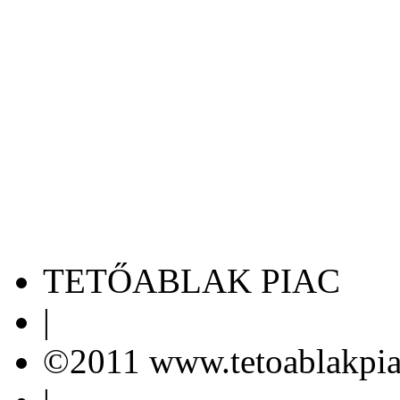
TETŐABLAK PIAC
|
©2011 www.tetoablakpia