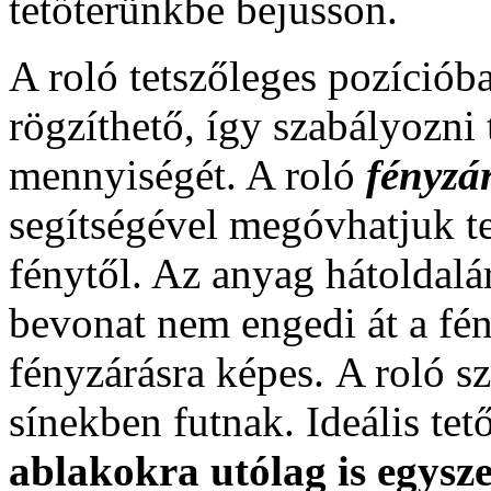
tetőterünkbe bejusson.
A roló tetszőleges pozíciób
rögzíthető, így szabályozni
mennyiségét. A roló
fényzá
segítségével megóvhatjuk te
fénytől. Az anyag hátoldalá
bevonat nem engedi át a fén
fényzárásra képes. A roló 
sínekben futnak. Ideális te
ablakokra utólag is egysze