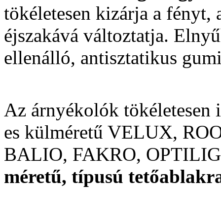
tökéletesen kizárja a fényt,
éjszakává változtatja. Elny
ellenálló, antisztatikus gu
Az árnyékolók tökéletesen
es külméretű VELUX, R
BALIO, FAKRO, OPTILIGHT
méretű, típusú tetőablakr