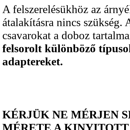
A felszerelésükhöz az árny
átalakításra nincs szükség. 
csavarokat a doboz tartalm
felsorolt különböző típus
adaptereket.
KÉRJÜK NE MÉRJEN S
MÉRETE A KINYITOTT