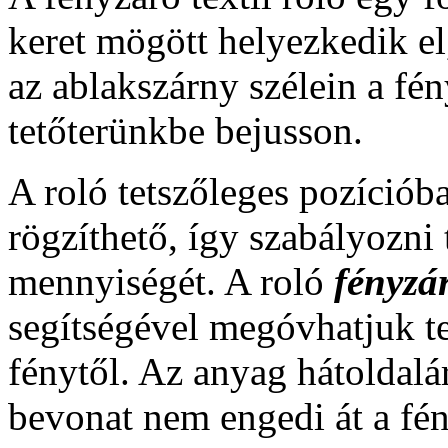
keret mögött helyezkedik e
az ablakszárny szélein a fény
tetőterünkbe bejusson.
A roló tetszőleges pozíciób
rögzíthető, így szabályozni
mennyiségét. A roló
fényzá
segítségével megóvhatjuk te
fénytől. Az anyag hátoldalá
bevonat nem engedi át a fén