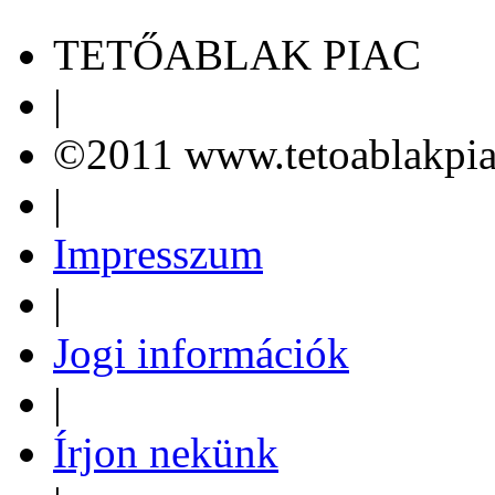
TETŐABLAK PIAC
|
©2011 www.tetoablakpia
|
Impresszum
|
Jogi információk
|
Írjon nekünk