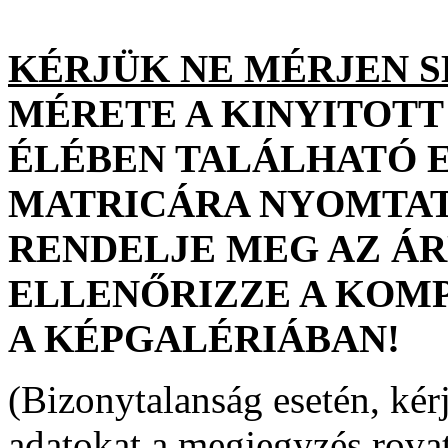
KÉRJÜK NE MÉRJEN 
MÉRETE A KINYITOTT
ÉLÉBEN TALÁLHATÓ E
MATRICÁRA NYOMTAT
RENDELJE MEG AZ Á
ELLENŐRIZZE A KOMP
A KÉPGALÉRIÁBAN!
(Bizonytalanság esetén, kérj
adatokat a megjegyzés rova