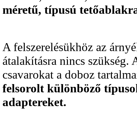
méretű, típusú tetőablakr
A felszerelésükhöz az árny
átalakításra nincs szükség. 
csavarokat a doboz tartalm
felsorolt különböző típus
adaptereket.