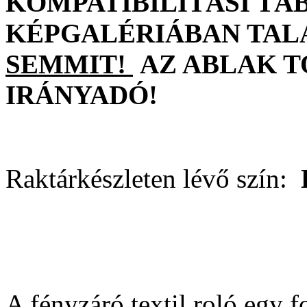
KOMPATIBILITÁSI TÁ
KÉPGALÉRIÁBAN TAL
SEMMIT!
AZ ABLAK 
IRÁNYADÓ!
Raktárkészleten lévő szín:
A fényzáró textil roló egy 