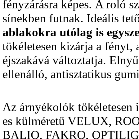
fényzárásra képes. A roló 
sínekben futnak. Ideális te
ablakokra utólag is egysze
tökéletesen kizárja a fényt,
éjszakává változtatja. Elny
ellenálló, antisztatikus gu
Az árnyékolók tökéletesen
es külméretű VELUX, R
BALIO, FAKRO, OPTILIGHT