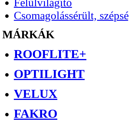
Felülvilágító
Csomagolássérült, széps
MÁRKÁK
ROOFLITE+
OPTILIGHT
VELUX
FAKRO