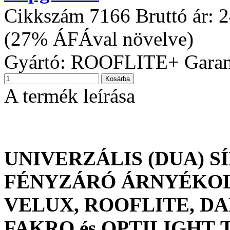
Cikkszám
7166
Bruttó ár:
2
(27% ÁFÁval növelve)
Gyártó:
ROOFLITE+
Garan
A termék leírása
UNIVERZÁLIS (DUA) S
FÉNYZÁRÓ ÁRNYÉK
VELUX, ROOFLITE, DA
FAKRO és OPTILIGHT