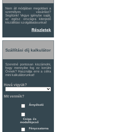
Nem áll módjában megoldani a
személyes vásárlást?
Segítünk! Vegye igénybe saját,
az egész országra kiterjedő
kiszállítási szolgáltatásunkat!
Részletek
Szállítási díj kalkulátor
Szeretné pontosan kiszámolni,
hogy mennyibe fog ez kerülni
Önnek? Használja erre a célra
mini kalkulátorunkat!
Hová vigyük?
Mit vennék?
Árnyékoló
Csiga- és
modullépcső
Fénycsatorna