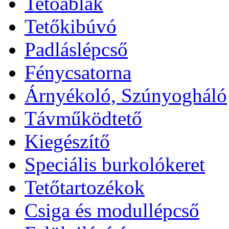
Tetőablak
Tetőkibúvó
Padláslépcső
Fénycsatorna
Árnyékoló, Szúnyogháló
Távműködtető
Kiegészítő
Speciális burkolókeret
Tetőtartozékok
Csiga és modullépcső