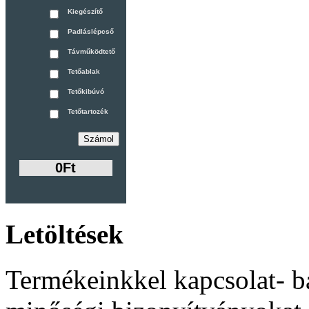
Kiegészítő
Padláslépcső
Távműködtető
Tetőablak
Tetőkibúvó
Tetőtartozék
0Ft
Letöltések
Termékeinkkel kapcsolat- b