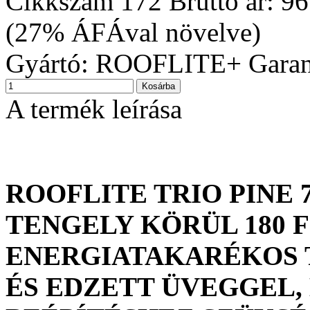
Cikkszám
172
Bruttó ár:
96
(27% ÁFÁval növelve)
Gyártó:
ROOFLITE+
Garan
A termék leírása
ROOFLITE TRIO PINE 
TENGELY KÖRÜL 180
ENERGIATAKARÉKOS 
ÉS EDZETT ÜVEGGEL,