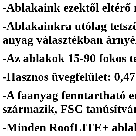
-Ablakaink ezektől eltérő
-Ablakainkra utólag tetsz
anyag választékban árnyé
-Az ablakok 15-90 fokos te
-Hasznos üvegfelület: 0,4
-A faanyag fenntartható 
származik, FSC tanúsítvá
-Minden RoofLITE+ abla