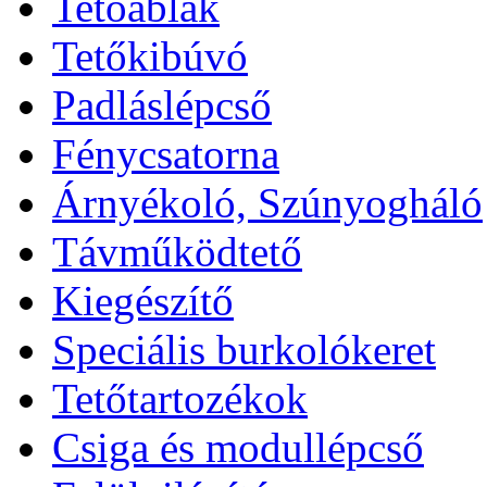
Tetőablak
Tetőkibúvó
Padláslépcső
Fénycsatorna
Árnyékoló, Szúnyogháló
Távműködtető
Kiegészítő
Speciális burkolókeret
Tetőtartozékok
Csiga és modullépcső