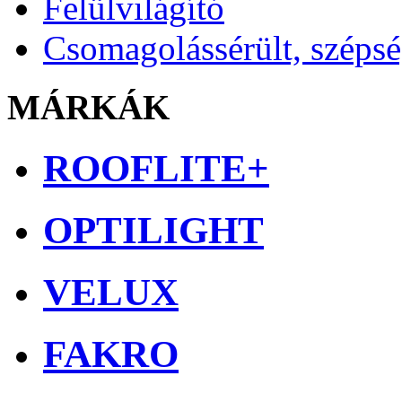
Felülvilágító
Csomagolássérült, széps
MÁRKÁK
ROOFLITE+
OPTILIGHT
VELUX
FAKRO