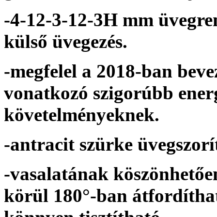
-4-12-3-12-3H mm üvegr
külső üvegezés.
-megfelel a 2018-ban bevez
vonatkozó szigorúbb ener
követelményeknek.
-antracit szürke üvegszorít
-vasalatának köszönhetően
körül 180°-ban átfordíthat