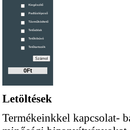
Kiegészítő
Padláslépcső
Távműködtető
Tetőablak
Tetőkibúvó
Tetőtartozék
0Ft
Letöltések
Termékeinkkel kapcsolat- b