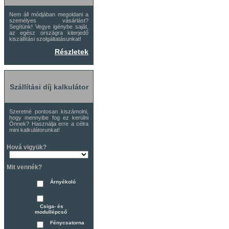
Nem áll módjában megoldani a
személyes vásárlást?
Segítünk! Vegye igénybe saját,
az egész országra kiterjedő
kiszállítási szolgáltatásunkat!
Részletek
Szállítási díj kalkulátor
Szeretné pontosan kiszámolni,
hogy mennyibe fog ez kerülni
Önnek? Használja erre a célra
mini kalkulátorunkat!
Hová vigyük?
Mit vennék?
Árnyékoló
Csiga- és
modullépcső
Fénycsatorna