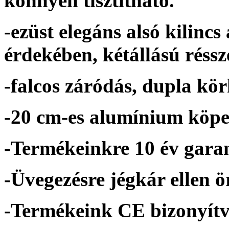
könnyen tisztítható.
-ezüst elegáns alsó kilinc
érdekében, kétállású réssze
-falcos záródás, dupla kör
-20 cm-es alumínium köpen
-Termékeinkre 10 év garan
-Üvegezésre jégkár ellen ö
-Termékeink CE bizonyítv