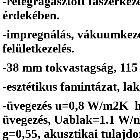
-rétegragasztott faszerkez
érdekében.
-impregnálás, vákuumkeze
felületkezelés.
-38 mm tokvastagság, 115
-esztétikus famintázat, la
-üvegezés u=0,8 W/m2K há
üvegezés, Uablak=1.1 W/m
g=0,55, akusztikai tulajdo