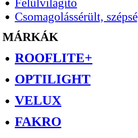
Felülvilágító
Csomagolássérült, széps
MÁRKÁK
ROOFLITE+
OPTILIGHT
VELUX
FAKRO