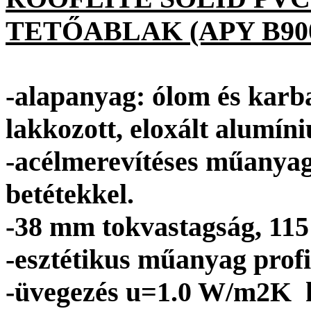
TETŐABLAK (APY B900
-alapanyag: ólom és karb
lakkozott, eloxált alumín
-acélmerevítéses műanyag p
betétekkel.
-38 mm tokvastagság, 11
-esztétikus műanyag profi
-üvegezés u=1.0 W/m2K ké