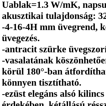
Uablak=1.3 W/mK, napsug
akusztikai tulajdonság: 3
-4-16-4H mm üvegrend, k
üvegezés.
-antracit szürke üvegszorí
-vasalatának köszönhetőe
körül 180°-ban átfordíthat
könnyen tisztítható.
-ezüst elegáns alsó kilin
érdekében, kétállású réssz