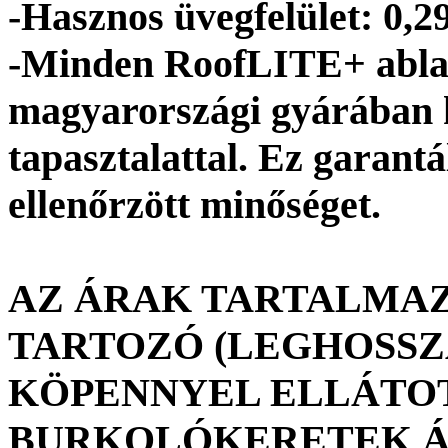
-Hasznos üvegfelület: 0,2
-Minden RoofLITE+ abla
magyarországi gyárában k
tapasztalattal. Ez garantá
ellenőrzött minőséget.
AZ ÁRAK TARTALMA
TARTOZÓ (LEGHOSSZ
KÖPENNYEL ELLÁTOT
BURKOLÓKERETEK ÁRÁT 