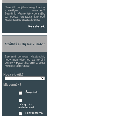
Nem áll módjában megoldani a
személyes vásárlást?
Segítünk! Vegye igénybe saját,
az egész országra kiterjedő
kiszállítási szolgáltatásunkat!
Részletek
Szállítási díj kalkulátor
Szeretné pontosan kiszámolni,
hogy mennyibe fog ez kerülni
Önnek? Használja erre a célra
mini kalkulátorunkat!
Hová vigyük?
Mit vennék?
Árnyékoló
Csiga- és
modullépcső
Fénycsatorna