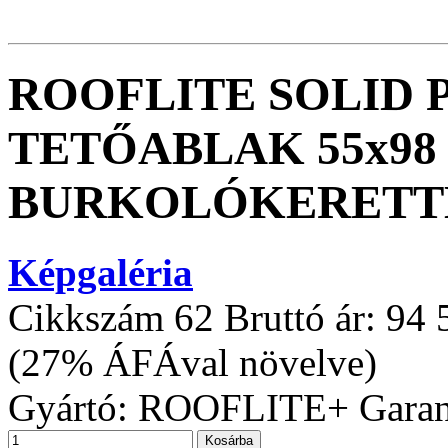
ROOFLITE SOLID 
TETŐABLAK 55x98
BURKOLÓKERETTE
Képgaléria
Cikkszám
62
Bruttó ár:
94 
(27% ÁFÁval növelve)
Gyártó:
ROOFLITE+
Garan