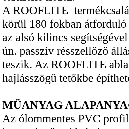
A ROOFLITE termékcsalád 
körül 180 fokban átforduló 
az alsó kilincs segítségéve
ún. passzív résszellőző állá
teszik. Az ROOFLITE ablak
hajlásszögű tetőkbe építhet
MŰANYAG ALAPANYA
Az ólommentes PVC profil