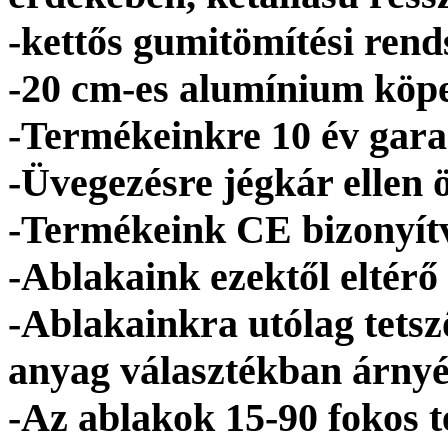
-kettős gumitömítési rends
-20 cm-es alumínium köpen
-Termékeinkre 10 év garan
-Üvegezésre jégkár ellen 
-Termékeink CE bizonyít
-Ablakaink ezektől eltérő
-Ablakainkra utólag tetsz
anyag választékban árny
-Az ablakok 15-90 fokos t