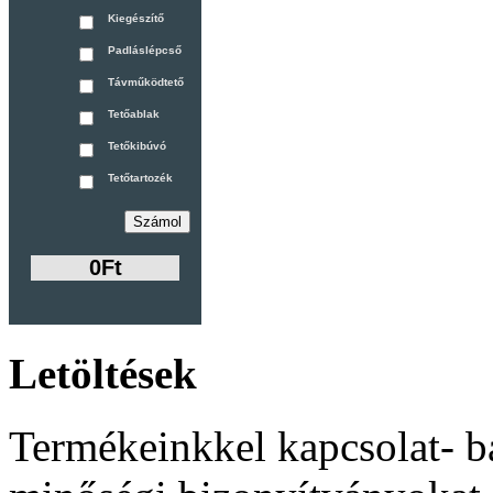
Kiegészítő
Padláslépcső
Távműködtető
Tetőablak
Tetőkibúvó
Tetőtartozék
0Ft
Letöltések
Termékeinkkel kapcsolat- b