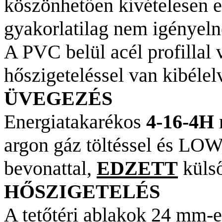
köszönhetően kivételesen e
gyakorlatilag nem igényeln
A PVC belül acél profillal 
hőszigeteléssel van kibélel
ÜVEGEZÉS
Energiatakarékos
4-16-4H
argon gáz töltéssel és LO
bevonattal,
EDZETT
külső
HŐSZIGETELÉS
A tetőtéri ablakok 24 mm-e