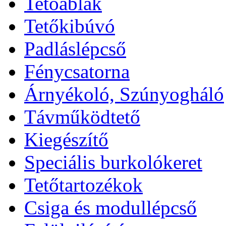
Tetőablak
Tetőkibúvó
Padláslépcső
Fénycsatorna
Árnyékoló, Szúnyogháló
Távműködtető
Kiegészítő
Speciális burkolókeret
Tetőtartozékok
Csiga és modullépcső