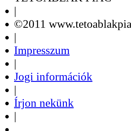
|
©2011 www.tetoablakpia
|
Impresszum
|
Jogi információk
|
Írjon nekünk
|