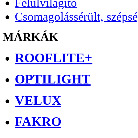
Felülvilágító
Csomagolássérült, széps
MÁRKÁK
ROOFLITE+
OPTILIGHT
VELUX
FAKRO