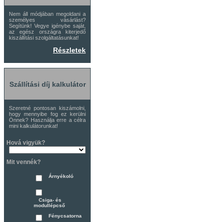
Nem áll módjában megoldani a
személyes vásárlást?
Segítünk! Vegye igénybe saját,
az egész országra kiterjedő
kiszállítási szolgáltatásunkat!
Részletek
Szállítási díj kalkulátor
Szeretné pontosan kiszámolni,
hogy mennyibe fog ez kerülni
Önnek? Használja erre a célra
mini kalkulátorunkat!
Hová vigyük?
Mit vennék?
Árnyékoló
Csiga- és
modullépcső
Fénycsatorna