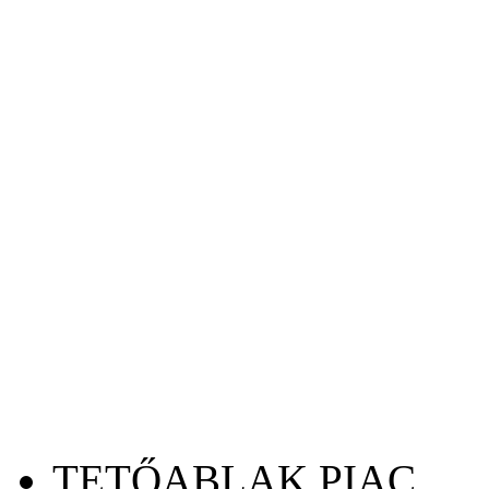
TETŐABLAK PIAC