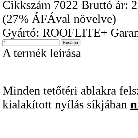
Cikkszám
7022
Bruttó ár:
2
(27% ÁFÁval növelve)
Gyártó:
ROOFLITE+
Garan
A termék leírása
Minden tetőtéri ablakra fels
kialakított nyílás síkjában
n