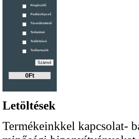
Kiegészítő
Padláslépcső
Távműködtető
Tetőablak
Tetőkibúvó
Tetőtartozék
0Ft
Letöltések
Termékeinkkel kapcsolat- b