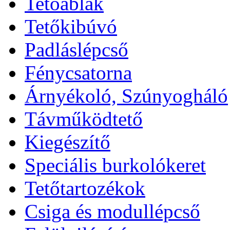
Tetőablak
Tetőkibúvó
Padláslépcső
Fénycsatorna
Árnyékoló, Szúnyogháló
Távműködtető
Kiegészítő
Speciális burkolókeret
Tetőtartozékok
Csiga és modullépcső