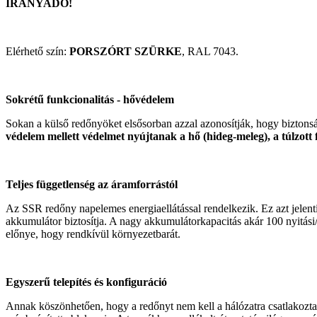
IRÁNYADÓ!
Elérhető szín:
PORSZÓRT SZÜRKE
, RAL 7043.
Sokrétű funkcionalitás - hővédelem
Sokan a külső redőnyöket elsősorban azzal azonosítják, hogy biztons
védelem mellett védelmet nyújtanak a hő (hideg-meleg), a túlzott fén
Teljes függetlenség az áramforrástól
Az SSR redőny napelemes energiaellátással rendelkezik. Ez azt jele
akkumulátor biztosítja. A nagy akkumulátorkapacitás akár 100 nyitási/z
előnye, hogy rendkívül környezetbarát.
Egyszerű telepítés és konfiguráció
Annak köszönhetően, hogy a redőnyt nem kell a hálózatra csatlakoztat