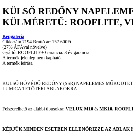
KÜLSŐ REDŐNY NAPELEMES
KÜLMÉRETŰ: ROOFLITE, V
Képgaléria
Cikkszám
7194
Bruttó ár:
157 600Ft
(27% ÁFÁval növelve)
Gyártó:
ROOFLITE+
Garancia:
3 év garancia
A termék jelenleg nem kapható.
A termék leírása
KÜLSŐ HŐVÉDŐ REDŐNY (SSR) NAPELEMES MŰKÖDTETÉS
LUMICA TETŐTÉRI ABLAKOKRA.
Felszerelhető az alábbi típusokra:
VELUX M10 és MK10, ROOFL
KÉRJÜK MINDEN ESETBEN ELLENŐRIZZE AZ ABLAK 