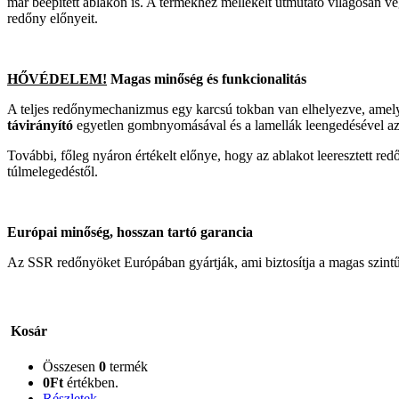
már beépített ablakon is. A termékhez mellékelt útmutató világosan vég
redőny előnyeit.
HŐVÉDELEM!
Magas minőség és funkcionalitás
A teljes redőnymechanizmus egy karcsú tokban van elhelyezve, amelyet a
távirányító
egyetlen gombnyomásával és a lamellák leengedésével az
További, főleg nyáron értékelt előnye, hogy az ablakot leeresztett red
túlmelegedéstől.
Európai minőség, hosszan tartó garancia
Az SSR redőnyöket Európában gyártják, ami biztosítja a magas szintű 
Kosár
Összesen
0
termék
0Ft
értékben.
Részletek