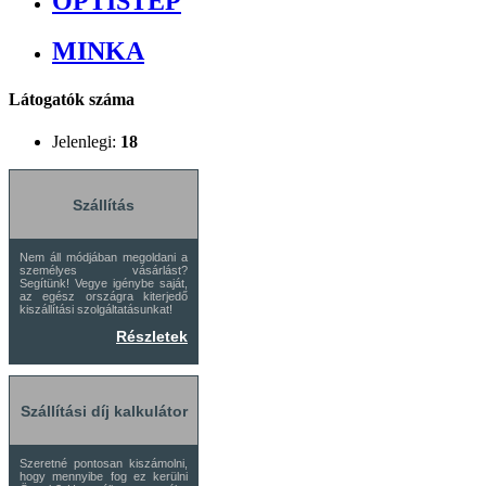
OPTISTEP
MINKA
Látogatók száma
Jelenlegi:
18
Szállítás
Nem áll módjában megoldani a
személyes vásárlást?
Segítünk! Vegye igénybe saját,
az egész országra kiterjedő
kiszállítási szolgáltatásunkat!
Részletek
Szállítási díj kalkulátor
Szeretné pontosan kiszámolni,
hogy mennyibe fog ez kerülni