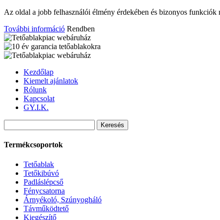
Az oldal a jobb felhasználói élmény érdekében és bizonyos funkciók 
További információ
Rendben
Kezdőlap
Kiemelt ajánlatok
Rólunk
Kapcsolat
GY.I.K.
Termékcsoportok
Tetőablak
Tetőkibúvó
Padláslépcső
Fénycsatorna
Árnyékoló, Szúnyogháló
Távműködtető
Kiegészítő