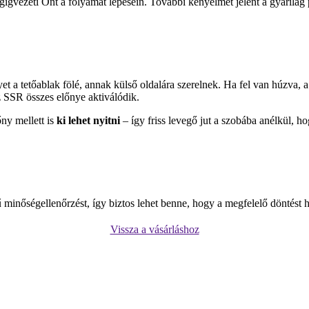
igvezeti Önt a folyamat lépésein. További kényelmet jelent a gyárilag pá
 tetőablak fölé, annak külső oldalára szerelnek. Ha fel van húzva, a fé
 SSR összes előnye aktiválódik.
őny mellett is
ki lehet nyitni
– így friss levegő jut a szobába anélkül, h
minőségellenőrzést, így biztos lehet benne, hogy a megfelelő döntést h
Vissza a vásárláshoz