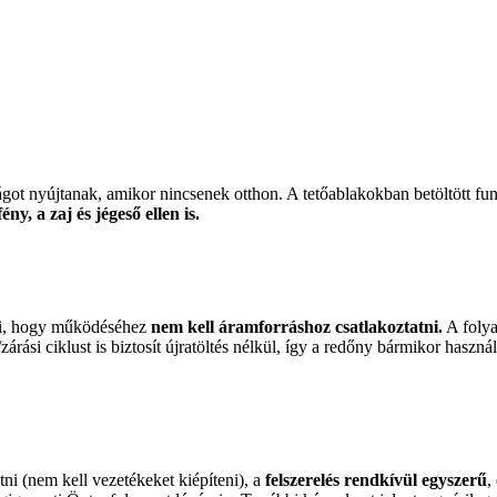
ágot nyújtanak, amikor nincsenek otthon. A tetőablakokban betöltött f
y, a zaj és jégeső ellen is.
nti, hogy működéséhez
nem kell áramforráshoz csatlakoztatni.
A folya
árási ciklust is biztosít újratöltés nélkül, így a redőny bármikor haszn
ni (nem kell vezetékeket kiépíteni), a
felszerelés rendkívül egyszerű
,