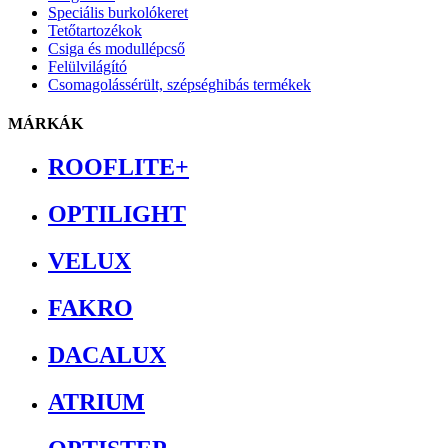
Speciális burkolókeret
Tetőtartozékok
Csiga és modullépcső
Felülvilágító
Csomagolássérült, szépséghibás termékek
MÁRKÁK
ROOFLITE+
OPTILIGHT
VELUX
FAKRO
DACALUX
ATRIUM