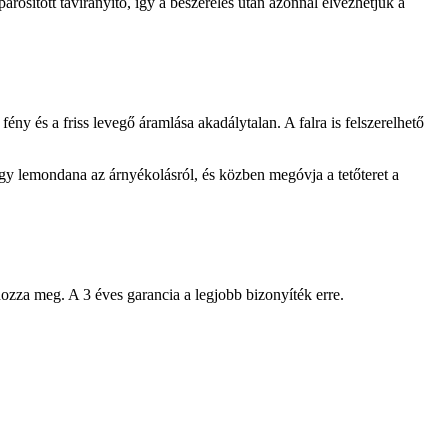
rosított távirányító, így a beszerelés után azonnal élvezhetjük a
ny és a friss levegő áramlása akadálytalan. A falra is felszerelhető
ogy lemondana az árnyékolásról, és közben megóvja a tetőteret a
ozza meg. A 3 éves garancia a legjobb bizonyíték erre.