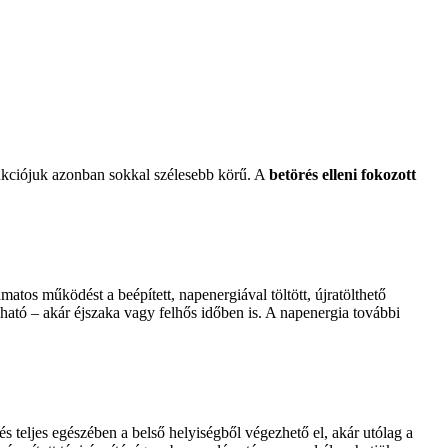
unkciójuk azonban sokkal szélesebb körű. A
betörés elleni fokozott
matos működést a beépített, napenergiával töltött, újratölthető
álható – akár éjszaka vagy felhős időben is. A napenergia további
 és teljes egészében a belső helyiségből végezhető el, akár utólag a