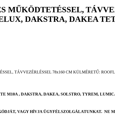
 MŰKÖDTETÉSSEL, TÁVVEZ
ELUX, DAKSTRA, DAKEA TET
SEL, TÁVVEZÉRLÉSSEL 78x160 CM KÜLMÉRETŰ: ROOFLI
ITE M10A , DAKSTRA, DAKEA, SOLSTRO, TYREM, LUMIC
KÓDJÁT, VAGY HÍVJA ÜGYFÉLSZOLGÁLATUNKAT. NE 