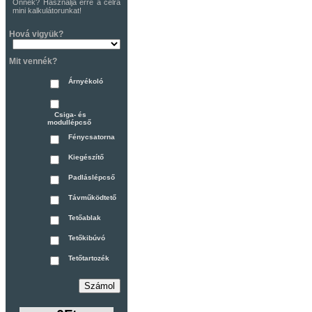
Önnek? Használja erre a célra
mini kalkulátorunkat!
Hová vigyük?
Mit vennék?
Árnyékoló
Csiga- és
modullépcső
Fénycsatorna
Kiegészítő
Padláslépcső
Távműködtető
Tetőablak
Tetőkibúvó
Tetőtartozék